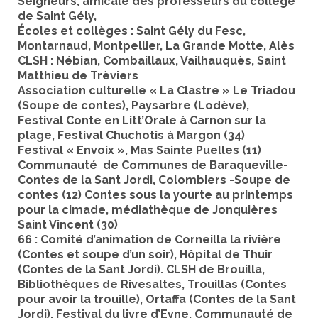
Seigneurs, amicale des professeurs du collège
de Saint Gély,
Écoles et collèges : Saint Gély du Fesc,
Montarnaud, Montpellier, La Grande Motte, Alès
CLSH : Nébian, Combaillaux, Vailhauquès, Saint
Matthieu de Trèviers
Association culturelle « La Clastre » Le Triadou
(Soupe de contes), Paysarbre (Lodève),
Festival Conte en Litt’Orale à Carnon sur la
plage, Festival Chuchotis à Margon (34)
Festival « Envoix », Mas Sainte Puelles (11)
Communauté de Communes de Baraqueville-
Contes de la Sant Jordi, Colombiers -Soupe de
contes (12) Contes sous la yourte au printemps
pour la cimade, médiathèque de Jonquières
Saint Vincent (30)
66 : Comité d’animation de Corneilla la rivière
(Contes et soupe d’un soir), Hôpital de Thuir
(Contes de la Sant Jordi). CLSH de Brouilla,
Bibliothèques de Rivesaltes, Trouillas (Contes
pour avoir la trouille), Ortaffa (Contes de la Sant
Jordi). Festival du livre d’Eyne. Communauté de